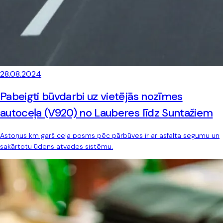
28.08.2024
Pabeigti būvdarbi uz vietējās nozīmes
autoceļa (V920) no Lauberes līdz Suntažiem
Astoņus km garš ceļa posms pēc pārbūves ir ar asfalta segumu un
sakārtotu ūdens atvades sistēmu.