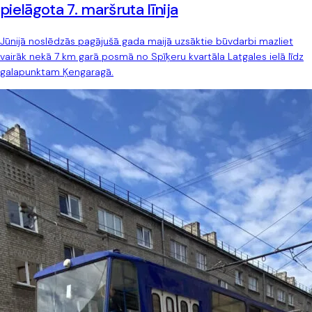
pielāgota 7. maršruta līnija
Jūnijā noslēdzās pagājušā gada maijā uzsāktie būvdarbi mazliet
vairāk nekā 7 km garā posmā no Spīķeru kvartāla Latgales ielā līdz
galapunktam Ķengaragā.