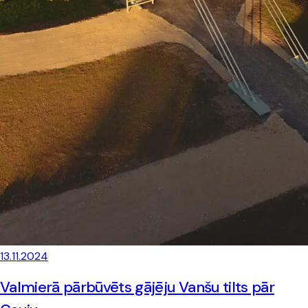
13.11.2024
Valmierā pārbūvēts gājēju Vanšu tilts pār