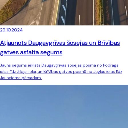
29.10.2024
Atjaunots Daugavgrīvas šosejas un Brīvības
gatves asfalta segums
Jauns segums ieklāts Daugavgrīvas šosejas posmā no Podraga
ielas līdz Zilajai ielai, un Brīvības gatves posmā no Juglas ielas līdz
Jaunciema pārvadam.