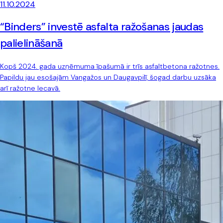
11.10.2024
“Binders” investē asfalta ražošanas jaudas
palielināšanā
Kopš 2024. gada uzņēmuma īpašumā ir trīs asfaltbetona ražotnes.
Papildu jau esošajām Vangažos un Daugavpilī, šogad darbu uzsāka
arī ražotne Iecavā.