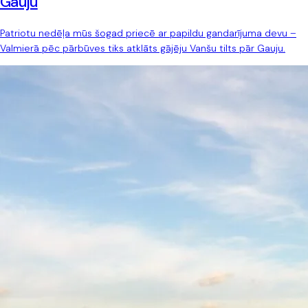
Gauju
Patriotu nedēļa mūs šogad priecē ar papildu gandarījuma devu –
Valmierā pēc pārbūves tiks atklāts gājēju Vanšu tilts pār Gauju.