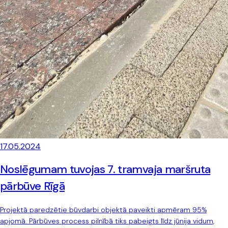
17.05.2024
Noslēgumam tuvojas 7. tramvaja maršruta
pārbūve Rīgā
Projektā paredzētie būvdarbi objektā paveikti apmēram 95%
apjomā. Pārbūves process pilnībā tiks pabeigts līdz jūnija vidum,