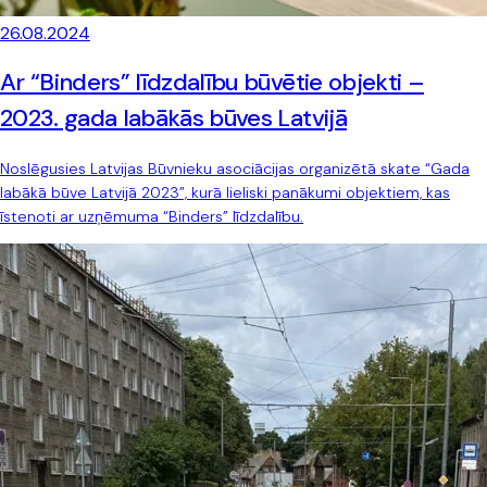
26.08.2024
Ar “Binders” līdzdalību būvētie objekti –
2023. gada labākās būves Latvijā
Noslēgusies Latvijas Būvnieku asociācijas organizētā skate “Gada
labākā būve Latvijā 2023”, kurā lieliski panākumi objektiem, kas
īstenoti ar uzņēmuma “Binders” līdzdalību.