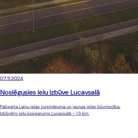
07.11.2024
Noslēgusies ielu izbūve Lucavsalā
Pabeigta Laivu ielas turpinājuma un jaunas ielas būvniecība.
Izbūvēto ielu kopgarums Lucavsalā – 1,3 km.