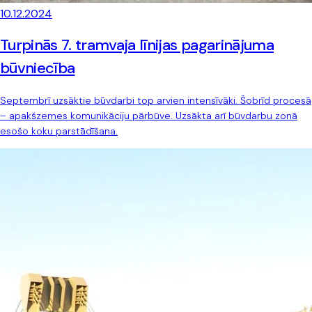
10.12.2024
Turpinās 7. tramvaja līnijas pagarinājuma
būvniecība
Septembrī uzsāktie būvdarbi top arvien intensīvāki. Šobrīd procesā
– apakšzemes komunikāciju pārbūve. Uzsākta arī būvdarbu zonā
esošo koku parstādīšana.