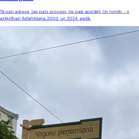
Tā pati adrese, tas pats process, tie paši apstākļi. Un tomēr - ir
atšķirības! Asfaltēšana 2003. un 2024. gadā.