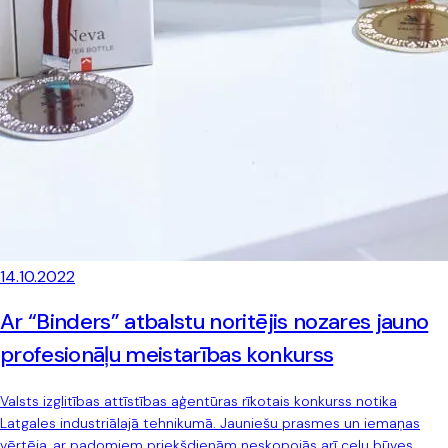
14.10.2022
Ar “Binders” atbalstu noritējis nozares jauno
profesionāļu meistarības konkurss
Valsts izglitības attīstības aģentūras rīkotais konkurss notika
Latgales industriālajā tehnikumā. Jauniešu prasmes un iemaņas
vērtēja, ar padomiem priekšdienām neskopojās arī ceļu būves