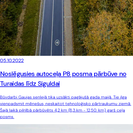
05.10.2022
Noslēgusies autoceļa P8 posma pārbūve no
Turaidas līdz Siguldai
Būvdarbi Gaujas senlejā tika uzsākti pagājušā gada maijā. Tie ilga
vienpadsmit mēnešus, neskaitot tehnoloģisko pārtraukumu ziemā.
Šajā laikā pilnībā pārbūvēts 4,2 km (8,3.km - 12,50. km) garš ceļa
posms.