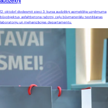
audzēkņi
12. oktobrī divdesmit pieci 3. kursa audzēkņi apmeklēja uzņēmuma
būvobjektus, asfaltbetona ražotni, ceļu būvmateriālu testēšanas
laboratoriju un mehanizācijas departamentu.