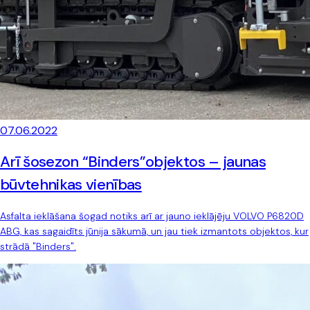
07.06.2022
Arī šosezon “Binders”objektos – jaunas
būvtehnikas vienības
Asfalta ieklāšana šogad notiks arī ar jauno ieklājēju VOLVO P6820D
ABG, kas sagaidīts jūnija sākumā, un jau tiek izmantots objektos, kur
strādā "Binders".