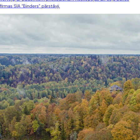
firmas SIA “Binders” pārstāvji.