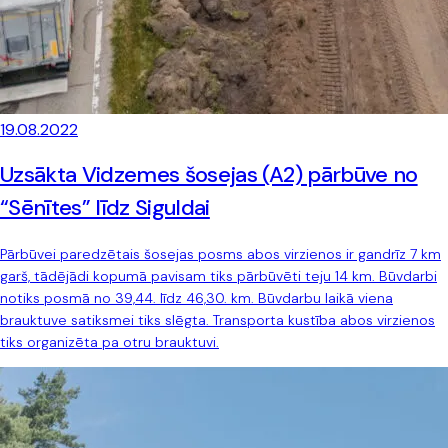
19.08.2022
Uzsākta Vidzemes šosejas (A2) pārbūve no
“Sēnītes” līdz Siguldai
Pārbūvei paredzētais šosejas posms abos virzienos ir gandrīz 7 km
garš, tādējādi kopumā pavisam tiks pārbūvēti teju 14 km. Būvdarbi
notiks posmā no 39,44. līdz 46,30. km. Būvdarbu laikā viena
brauktuve satiksmei tiks slēgta. Transporta kustība abos virzienos
tiks organizēta pa otru brauktuvi.