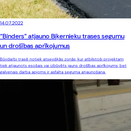
14.07.2022
“Binders” atjauno Biķernieku trases segumu
un drošības aprīkojumus
Būvdarbi trasē notiek atsevišķās zonās, kur atbilstoši projektam
tiek atjaunots esošais vai izbūvēts jauns drošības aprīkojums, bet
galvenais darba apjoms ir asfalta seguma atjaunošana.