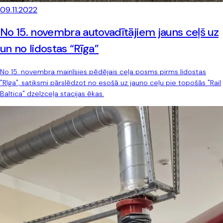
09.11.2022
No 15. novembra autovadītājiem jauns ceļš uz
un no lidostas “Rīga”
No 15. novembra mainīsies pēdējais ceļa posms pirms lidostas
"Rīga", satiksmi pārslēdzot no esošā uz jauno ceļu pie topošās "Rail
Baltica" dzelzceļa stacijas ēkas.