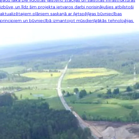
gadu laikā pie lidostas jāīsteno stacijas un saistītās infrastruktūras
izbūve, un līdz šim projekta ietvaros darbi norisinājušies atbilstoši
aktualizētajiem plāniem saskaņā ar ilgtspējīgas būvniecības
principiem un būvniecībā izmantojot mūsdienīgākās tehnoloģijas.