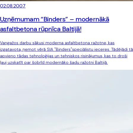
02.08.2007
Uzņēmumam “Binders” – modernākā
asfaltbetona rūpnīca Baltijā!
Vangažos darbu sākusi moderna asfaltbetona ražotne, kas
izgatavota, ņemot vērā SIA "Binders"speciālistu ieceres. Tādējādi tā
apvieno tādas tehnoloģijas un tehniskos risinājumus, kas to droši
ļauj uzskatīt par šobrīd modernāko šadu ražotni Baltijā.