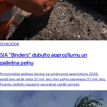
12.06.2006
SIA “Binders” dubulto apgrozījumu un
palielina peļņu
Provizoriskās aplēses liecina, ka uzņēmuma apgrozījums 2006.
gadā bija vairāk nekā 32 milj. latu, bet peļņa sasniegusi 3,7 milj. latu.
Finanšu rādītāju izaugsmi veicinājuši vairāki iemesli.