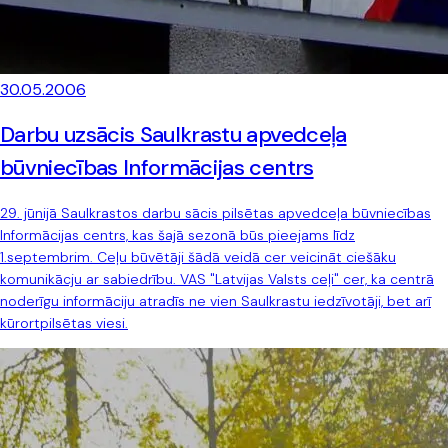
30.05.2006
Darbu uzsācis Saulkrastu apvedceļa
būvniecības Informācijas centrs
29. jūnijā Saulkrastos darbu sācis pilsētas apvedceļa būvniecības
Informācijas centrs, kas šajā sezonā būs pieejams līdz
1.septembrim. Ceļu būvētāji šādā veidā cer veicināt ciešāku
komunikācju ar sabiedrību. VAS "Latvijas Valsts ceļi" cer, ka centrā
noderīgu informāciju atradīs ne vien Saulkrastu iedzīvotāji, bet arī
kūrortpilsētas viesi.