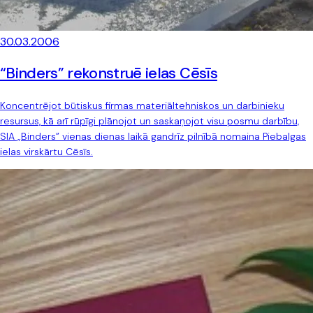
30.03.2006
“Binders” rekonstruē ielas Cēsīs
Koncentrējot būtiskus firmas materiāltehniskos un darbinieku
resursus, kā arī rūpīgi plānojot un saskaņojot visu posmu darbību,
SIA „Binders” vienas dienas laikā gandrīz pilnībā nomaina Piebalgas
ielas virskārtu Cēsīs.