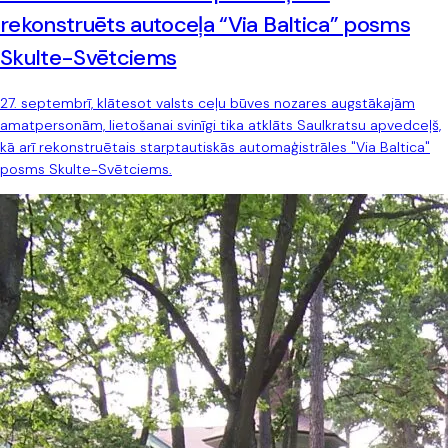
rekonstruēts autoceļa “Via Baltica” posms
Skulte-Svētciems
27. septembrī, klātesot valsts ceļu būves nozares augstākajām
amatpersonām, lietošanai svinīgi tika atklāts Saulkratsu apvedceļš,
kā arī rekonstruētais starptautiskās automaģistrāles "Via Baltica"
posms Skulte-Svētciems.