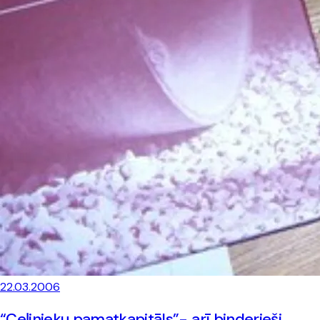
22.03.2006
“Ceļinieku pamatkapitāls”- arī binderieši