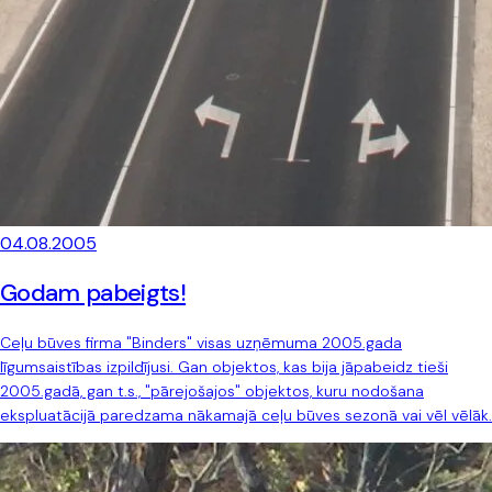
04.08.2005
Godam pabeigts!
Ceļu būves firma "Binders" visas uzņēmuma 2005.gada
līgumsaistības izpildījusi. Gan objektos, kas bija jāpabeidz tieši
2005.gadā, gan t.s., "pārejošajos" objektos, kuru nodošana
ekspluatācijā paredzama nākamajā ceļu būves sezonā vai vēl vēlāk.