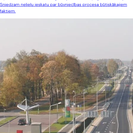
Sniedzam nelielu ieskatu par būvniecības procesa būtiskākajiem
faktiem.