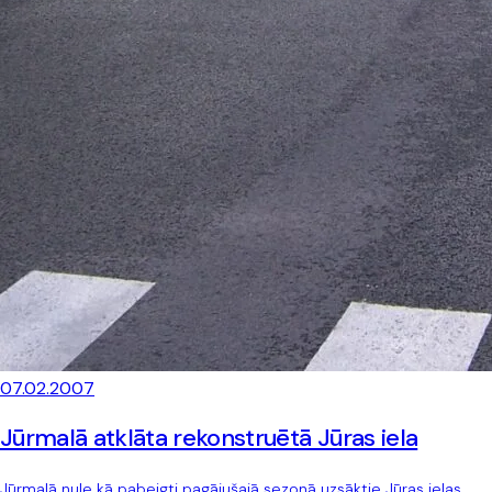
07.02.2007
Jūrmalā atklāta rekonstruētā Jūras iela
Jūrmalā nule kā pabeigti pagājušajā sezonā uzsāktie Jūras ielas