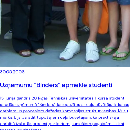
30.08.2006
Uzņēmumu “Binders” apmeklē studenti
13. jūnijā gandrīz 20 Rīgas Tehniskās universitātes 1. kursa studenti
ieradās uzņēmumā "Binders", lai iepazītos ar ceļu būvētāju ikdienas
darbiem un procesiem dažādās kompānijas struktūrvienībās. Mūsu
mērķis bija parādīt topošajiem ceļu būvētājiem, kā praktiskajā
darbībā izskatās procesi, par kuriem jauniešiem pagaidām ir tikai