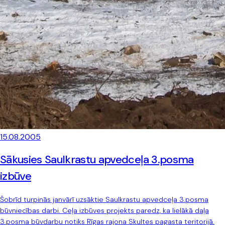
15.08.2005
Sākusies Saulkrastu apvedceļa 3.posma
izbūve
Šobrīd turpinās janvārī uzsāktie Saulkrastu apvedceļa 3.posma
būvniecības darbi. Ceļa izbūves projekts paredz, ka lielākā daļa
3.posma būvdarbu notiks Rīgas rajona Skultes pagasta teritorijā.