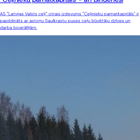
AS "Latvijas Valsts ceļi" otrais izdevums "Ceļinieku pamatkapitāls" ir
papildināts ar astoņu Saulkrastu puses ceļu būvētāju dzīves un
darba biogrāfijām.