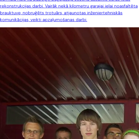
rekonstrukcijas darbi. Vairāk nekā kilometru garajai ielai noasfaltēta
brauktuve, nobruģēts trotuārs, atjaunotas inženiertehniskās
komunikācijas, veikti apzaļumošanas darbi.