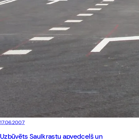
17.06.2007
Uzbūvēts Saulkrastu apvedceļš un